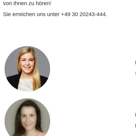
verfolgt.
von Ihnen zu hören!
gegangen ist, übernommen. Meine Aufgaben
Aufgabe. Meine bisherigen Brücken hatten
Sie erreichen uns unter +49 30 20243-444.
fordern mich – und die gute Resonanz macht
maximal 115 Meter Gesamtlänge!
mich stolz.