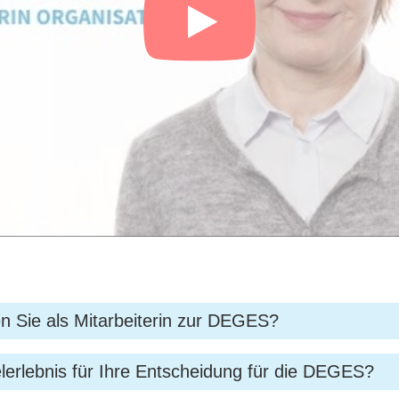
 Sie als Mitarbeiterin zur DEGES?
4. Meine vorherigen Stationen als Organisatorin waren 
elerlebnis für Ihre Entscheidung für die DEGES?