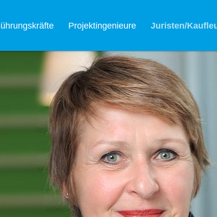
ührungskräfte
Projektingenieure
Juristen/Kaufle