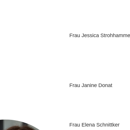
h DEGES TV auf die nächste Ebene, entwickle es weiter
ll.
Frau Jessica Strohhamme
Frau Janine Donat
Frau Elena Schnittker