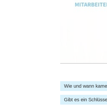
Wie und wann kamen
Zur DEGES kam ich 201
Gibt es ein Schlüss